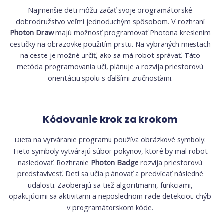
Najmenšie deti môžu začať svoje programátorské
dobrodružstvo veľmi jednoduchým spôsobom. V rozhraní
Photon Draw
majú možnosť programovať Photona kreslením
cestičky na obrazovke použitím prstu. Na vybraných miestach
na ceste je možné určiť, ako sa má robot správať. Táto
metóda programovania učí, plánuje a rozvíja priestorovú
orientáciu spolu s ďalšími zručnosťami.
Kódovanie krok za krokom
Dieťa na vytváranie programu používa obrázkové symboly.
Tieto symboly vytvárajú súbor pokynov, ktoré by mal robot
nasledovať. Rozhranie
Photon Badge
rozvíja priestorovú
predstavivosť. Deti sa učia plánovať a predvídať následné
udalosti. Zaoberajú sa tiež algoritmami, funkciami,
opakujúcimi sa aktivitami a neposlednom rade detekciou chýb
v programátorskom kóde.