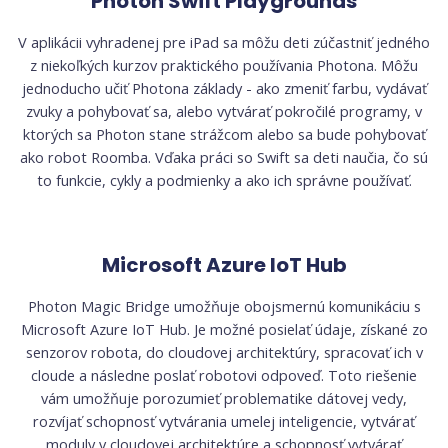
Photon Swift Playgrounds
V aplikácii vyhradenej pre iPad sa môžu deti zúčastniť jedného
z niekoľkých kurzov praktického používania Photona. Môžu
jednoducho učiť Photona základy - ako zmeniť farbu, vydávať
zvuky a pohybovať sa, alebo vytvárať pokročilé programy, v
ktorých sa Photon stane strážcom alebo sa bude pohybovať
ako robot Roomba. Vďaka práci so Swift sa deti naučia, čo sú
to funkcie, cykly a podmienky a ako ich správne používať.
Microsoft Azure IoT Hub
Photon Magic Bridge umožňuje obojsmernú komunikáciu s
Microsoft Azure IoT Hub. Je možné posielať údaje, získané zo
senzorov robota, do cloudovej architektúry, spracovať ich v
cloude a následne poslať robotovi odpoveď. Toto riešenie
vám umožňuje porozumieť problematike dátovej vedy,
rozvíjať schopnosť vytvárania umelej inteligencie, vytvárať
moduly v cloudovej architektúre a schopnosť vytvárať