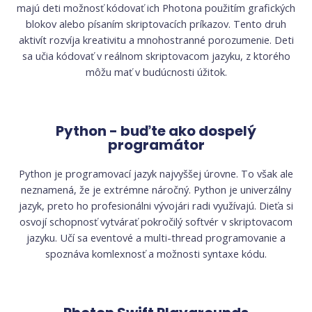
majú deti možnosť kódovať ich Photona použitím grafických
blokov alebo písaním skriptovacích príkazov. Tento druh
aktivít rozvíja kreativitu a mnohostranné porozumenie. Deti
sa učia kódovať v reálnom skriptovacom jazyku, z ktorého
môžu mať v budúcnosti úžitok.
Python - buďte ako dospelý
programátor
Python je programovací jazyk najvyššej úrovne. To však ale
neznamená, že je extrémne náročný. Python je univerzálny
jazyk, preto ho profesionálni vývojári radi využívajú. Dieťa si
osvojí schopnosť vytvárať pokročilý softvér v skriptovacom
jazyku. Učí sa eventové a multi-thread programovanie a
spoznáva komlexnosť a možnosti syntaxe kódu.