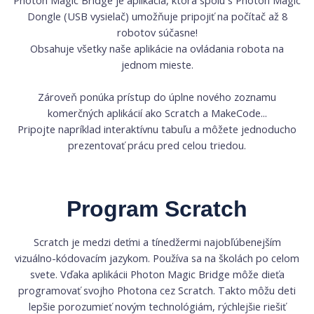
Photon Magic Bridge je aplikácia, ktorá spolu s Photon Magic
Dongle (USB vysielač) umožňuje pripojiť na počítač až 8
robotov súčasne!
Obsahuje všetky naše aplikácie na ovládania robota na
jednom mieste.
Zároveň ponúka prístup do úplne nového zoznamu
komerčných aplikácií ako Scratch a MakeCode...
Pripojte napríklad interaktívnu tabuľu a môžete jednoducho
prezentovať prácu pred celou triedou.
Program Scratch
Scratch je medzi deťmi a tínedžermi najobľúbenejším
vizuálno-kódovacím jazykom. Používa sa na školách po celom
svete. Vďaka aplikácii Photon Magic Bridge môže dieťa
programovať svojho Photona cez Scratch. Takto môžu deti
lepšie porozumieť novým technológiám, rýchlejšie riešiť